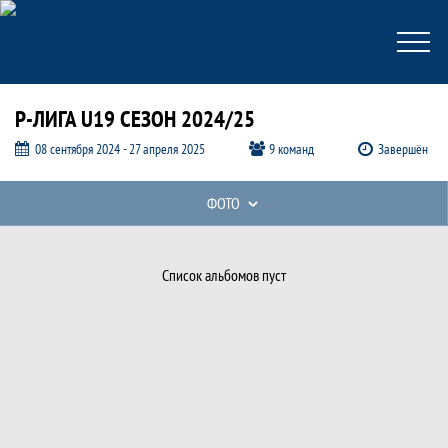
Р-ЛИГА U19 СЕЗОН 2024/25
08 сентября 2024 - 27 апреля 2025
9 команд
Завершён
Таблицы турнира
ФОТО
Фото, Р-лига u19 сезон 2024/25, Р - ли
Список альбомов пуст