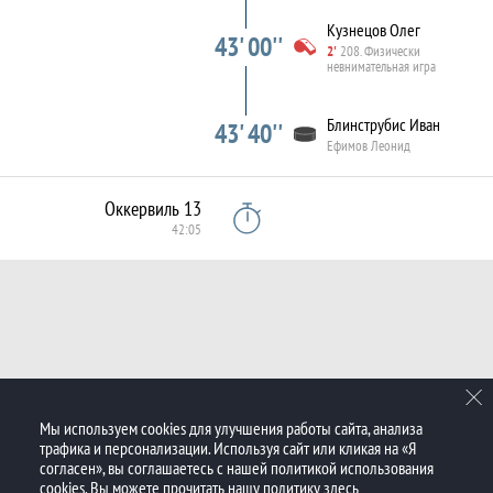
Кузнецов Олег
43' 00''
2'
208. Физически
невнимательная игра
Блинструбис Иван
43' 40''
Ефимов Леонид
Оккервиль 13
42:05
Мы используем cookies для улучшения работы сайта, анализа
трафика и персонализации. Используя сайт или кликая на «Я
согласен», вы соглашаетесь с нашей политикой использования
cookies. Вы можете прочитать нашу политику
здесь